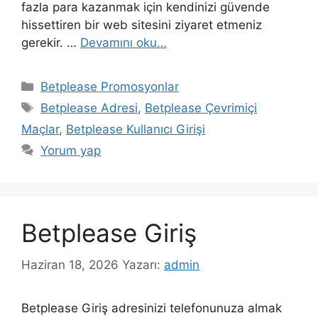
fazla para kazanmak için kendinizi güvende
hissettiren bir web sitesini ziyaret etmeniz
gerekir. …
Devamını oku…
Kategoriler
Betplease Promosyonlar
Etiketler
Betplease Adresi
,
Betplease Çevrimiçi
Maçlar
,
Betplease Kullanıcı Girişi
Yorum yap
Betplease Giriş
Haziran 18, 2026
Yazarı:
admin
Betplease Giriş adresinizi telefonunuza almak