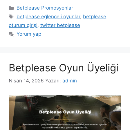
Kategoriler
Betplease Promosyonlar
Etiketler
betplease eğlenceli oyunlar
,
betplease
oturum girişi
,
twitter betplease
Yorum yap
Betplease Oyun Üyeliği
Nisan 14, 2026
Yazarı:
admin