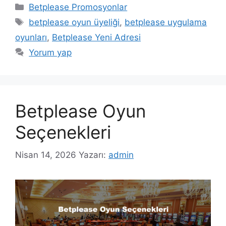
Kategoriler
Betplease Promosyonlar
Etiketler
betplease oyun üyeliği
,
betplease uygulama
oyunları
,
Betplease Yeni Adresi
Yorum yap
Betplease Oyun
Seçenekleri
Nisan 14, 2026
Yazarı:
admin