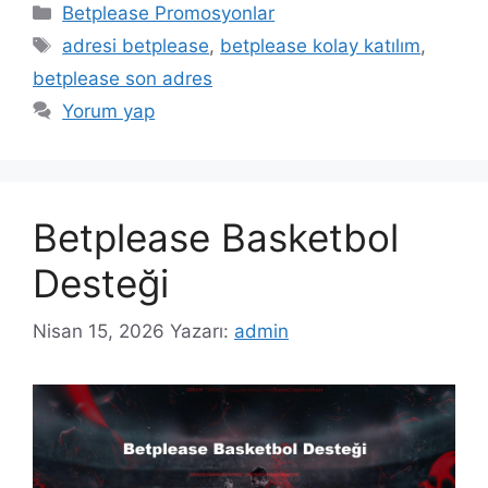
Kategoriler
Betplease Promosyonlar
Etiketler
adresi betplease
,
betplease kolay katılım
,
betplease son adres
Yorum yap
Betplease Basketbol
Desteği
Nisan 15, 2026
Yazarı:
admin