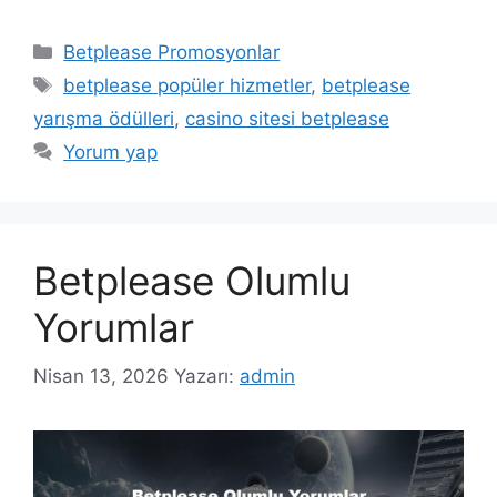
Kategoriler
Betplease Promosyonlar
Etiketler
betplease popüler hizmetler
,
betplease
yarışma ödülleri
,
casino sitesi betplease
Yorum yap
Betplease Olumlu
Yorumlar
Nisan 13, 2026
Yazarı:
admin