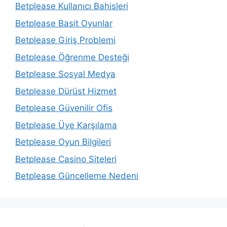
Betplease Kullanıcı Bahisleri
Betplease Basit Oyunlar
Betplease Giriş Problemi
Betplease Öğrenme Desteği
Betplease Sosyal Medya
Betplease Dürüst Hizmet
Betplease Güvenilir Ofis
Betplease Üye Karşılama
Betplease Oyun Bilgileri
Betplease Casino Siteleri
Betplease Güncelleme Nedeni