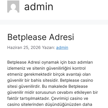
admin
Betplease Adresi
Haziran 25, 2026
Yazarı:
admin
Betplease Adresi oynamak için bazı adımları
izlemeniz ve sitenin güvenilirliğini kontrol
etmeniz gerekmektedir birçok avantajı olan
güvenilir bir bahis sitesidir. Betplease casino
sitesi güvenilirdir. Bu makalede Betplease
güvenilir midir sorusunun cevabını etkileyen bir
faktör tartışılmaktadır. Çevrimiçi casino ve
casino sitelerinden düşündüğünüzden daha