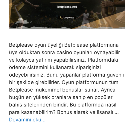
Betplease oyun üyeliği Betplease platformuna
üye olduktan sonra casino oyunları oynayabilir
ve kolayca yatırım yapabilirsiniz. Platformdaki
ödeme sistemini kullanarak siparişinizi
ödeyebilirsiniz. Bunu yapanlar platforma güvenli
bir şekilde girebilirler. Oyun platformunun tüm
Betplease mükemmel bonuslar sunar. Ayrıca
bugün en yüksek oranlara sahip en popüler
bahis sitelerinden biridir. Bu platformda nasıl
para kazanabilirim? Bonus alarak ve lisanslı …
Devamını oku…