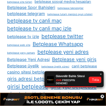
betplease sosyal medya hesapları
betplease site türleri
Betplease Spor Bahisleri
betplease teknolojiler
betplease telegram
betplease tutarlı menüsü oyun siteleri
betplease tv canli maç
betplease tv canli maç izle
betplease twitter
betplease tv izle
Betplease Whatsapp
betplease web site
betplease yeni adres
betplease yarış zamanı
Betplease yeni giriş
Betplease Yeni Adresi
Betplease üyelik
canli betplease
betplease üyelik süreci
casino sitesi betplease
giris adresi betplease
giris betplease
girisi betplease
giris yap betplease
güncel adresi betplease
güncel betplease
×
kayit betplease
mobil betplease