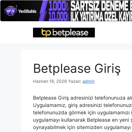
İçeriğe
atla
Betplease Giriş
Haziran 18, 2026
Yazarı:
admin
Betplease Giriş adresinizi telefonunuza a
Uygulamamız, giriş adresinizi telefonunuzd
telefonunuzda görmek için uygulamamızı 
uygulamayı kullanarak Betplease en yeni şif
oynayabilmek için sitemizden uygulamayı in