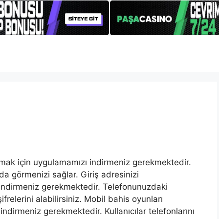
lmak için uygulamamızı indirmeniz gerekmektedir.
a görmenizi sağlar. Giriş adresinizi
indirmeniz gerekmektedir. Telefonunuzdaki
relerini alabilirsiniz. Mobil bahis oyunları
dirmeniz gerekmektedir. Kullanıcılar telefonlarını