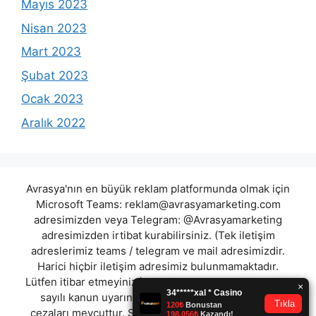
Mayıs 2023
Nisan 2023
Mart 2023
Şubat 2023
Ocak 2023
Aralık 2022
Avrasya'nın en büyük reklam platformunda olmak için
Microsoft Teams:
reklam@avrasyamarketing.com
adresimizden veya Telegram: @Avrasyamarketing
adresimizden irtibat kurabilirsiniz. (Tek iletişim
adreslerimiz teams / telegram ve mail adresimizdir.
Harici hiçbir iletişim adresimiz bulunmamaktadır.
Lütfen itibar etmeyiniz.) Türkiye yasalarına göre 7258
sayılı kanun uyarınca yasa dışı bahis oynamanın
cezaları mevcuttur. Şu an bulunduğunuz site hiç bir