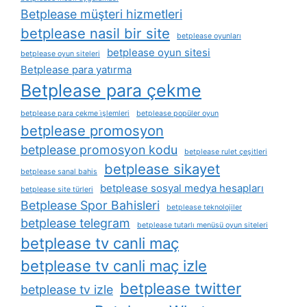
Betplease müşteri hizmetleri
betplease nasil bir site
betplease oyunları
betplease oyun sitesi
betplease oyun siteleri
Betplease para yatırma
Betplease para çekme
betplease para çekme i̇şlemleri
betplease popüler oyun
betplease promosyon
betplease promosyon kodu
betplease rulet çeşitleri
betplease sikayet
betplease sanal bahis
betplease sosyal medya hesapları
betplease site türleri
Betplease Spor Bahisleri
betplease teknolojiler
betplease telegram
betplease tutarlı menüsü oyun siteleri
betplease tv canli maç
betplease tv canli maç izle
betplease twitter
betplease tv izle