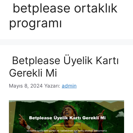
betplease ortaklık
programı
Betplease Üyelik Kartı
Gerekli Mi
Mayıs 8, 2024
Yazarı:
admin