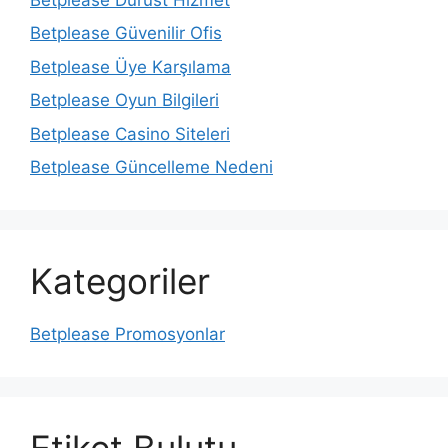
Betplease Güvenilir Ofis
Betplease Üye Karşılama
Betplease Oyun Bilgileri
Betplease Casino Siteleri
Betplease Güncelleme Nedeni
Kategoriler
Betplease Promosyonlar