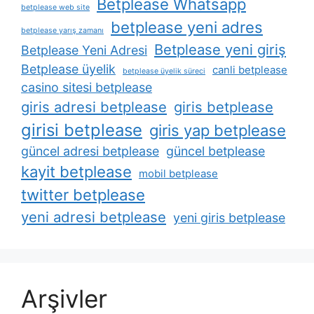
Betplease Whatsapp
betplease web site
betplease yeni adres
betplease yarış zamanı
Betplease yeni giriş
Betplease Yeni Adresi
Betplease üyelik
canli betplease
betplease üyelik süreci
casino sitesi betplease
giris adresi betplease
giris betplease
girisi betplease
giris yap betplease
güncel adresi betplease
güncel betplease
kayit betplease
mobil betplease
twitter betplease
yeni adresi betplease
yeni giris betplease
Arşivler