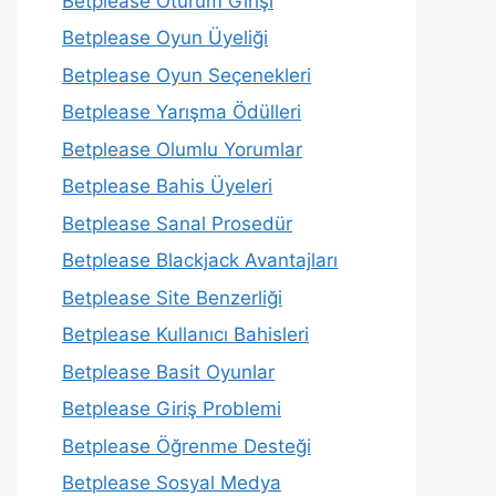
Betplease Oturum Girişi
Betplease Oyun Üyeliği
Betplease Oyun Seçenekleri
Betplease Yarışma Ödülleri
Betplease Olumlu Yorumlar
Betplease Bahis Üyeleri
Betplease Sanal Prosedür
Betplease Blackjack Avantajları
Betplease Site Benzerliği
Betplease Kullanıcı Bahisleri
Betplease Basit Oyunlar
Betplease Giriş Problemi
Betplease Öğrenme Desteği
Betplease Sosyal Medya