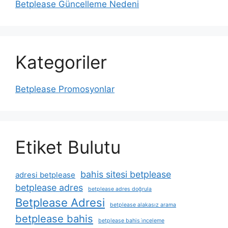
Betplease Güncelleme Nedeni
Kategoriler
Betplease Promosyonlar
Etiket Bulutu
bahis sitesi betplease
adresi betplease
betplease adres
betplease adres doğrula
Betplease Adresi
betplease alakasız arama
betplease bahis
betplease bahis i̇nceleme