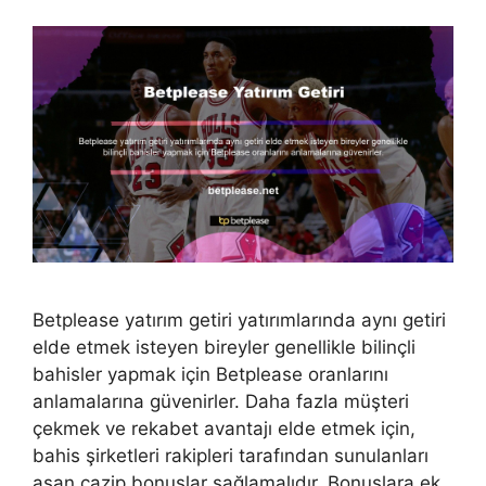
Betplease yatırım getiri yatırımlarında aynı getiri
elde etmek isteyen bireyler genellikle bilinçli
bahisler yapmak için Betplease oranlarını
anlamalarına güvenirler. Daha fazla müşteri
çekmek ve rekabet avantajı elde etmek için,
bahis şirketleri rakipleri tarafından sunulanları
aşan cazip bonuslar sağlamalıdır. Bonuslara ek