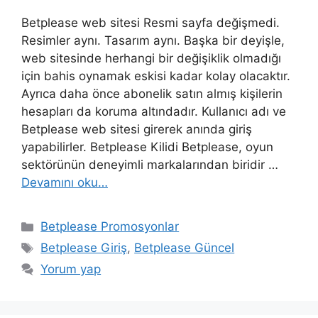
Betplease web sitesi Resmi sayfa değişmedi.
Resimler aynı. Tasarım aynı. Başka bir deyişle,
web sitesinde herhangi bir değişiklik olmadığı
için bahis oynamak eskisi kadar kolay olacaktır.
Ayrıca daha önce abonelik satın almış kişilerin
hesapları da koruma altındadır. Kullanıcı adı ve
Betplease web sitesi girerek anında giriş
yapabilirler. Betplease Kilidi Betplease, oyun
sektörünün deneyimli markalarından biridir …
Devamını oku…
Kategoriler
Betplease Promosyonlar
Etiketler
Betplease Giriş
,
Betplease Güncel
Yorum yap