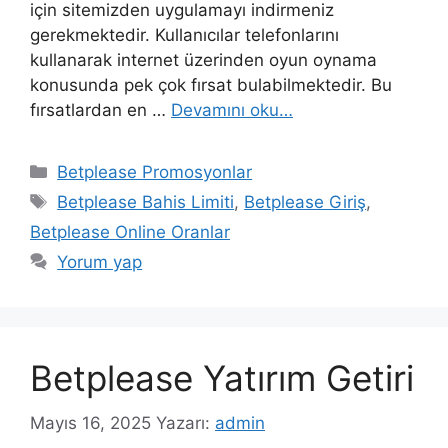
için sitemizden uygulamayı indirmeniz
gerekmektedir. Kullanıcılar telefonlarını
kullanarak internet üzerinden oyun oynama
konusunda pek çok fırsat bulabilmektedir. Bu
fırsatlardan en …
Devamını oku…
Kategoriler
Betplease Promosyonlar
Etiketler
Betplease Bahis Limiti
,
Betplease Giriş
,
Betplease Online Oranlar
Yorum yap
Betplease Yatırım Getiri
Mayıs 16, 2025
Yazarı:
admin