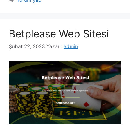
Betplease Web Sitesi
Şubat 22, 2023
Yazarı:
admin