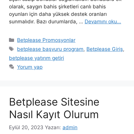
olarak, saygın bahis şirketleri canlı bahis
oyunları için daha yüksek destek oranları
sunmalıdır. Bazı durumlarda, …
Devamını oku…
Kategoriler
Betplease Promosyonlar
Etiketler
betplease başvuru program
,
Betplease Giriş
,
betplease yatırım getiri
Yorum yap
Betplease Sitesine
Nasıl Kayıt Olurum
Eylül 20, 2023
Yazarı:
admin