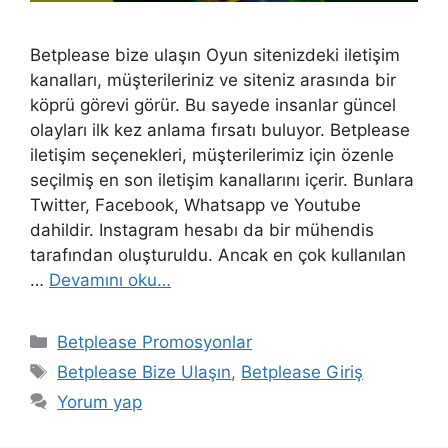
Betplease bize ulaşın Oyun sitenizdeki iletişim
kanalları, müşterileriniz ve siteniz arasında bir
köprü görevi görür. Bu sayede insanlar güncel
olayları ilk kez anlama fırsatı buluyor. Betplease
iletişim seçenekleri, müşterilerimiz için özenle
seçilmiş en son iletişim kanallarını içerir. Bunlara
Twitter, Facebook, Whatsapp ve Youtube
dahildir. Instagram hesabı da bir mühendis
tarafından oluşturuldu. Ancak en çok kullanılan
…
Devamını oku…
Kategoriler
Betplease Promosyonlar
Etiketler
Betplease Bize Ulaşın
,
Betplease Giriş
Yorum yap