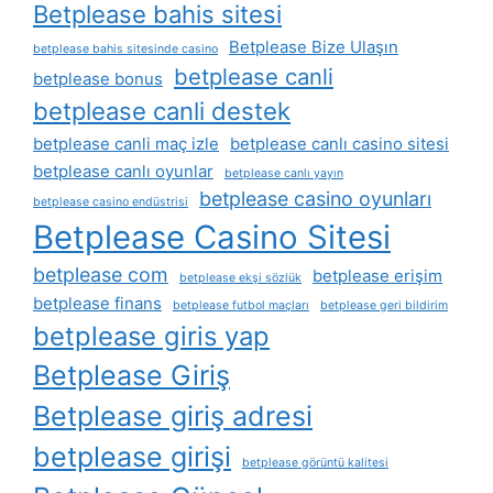
Betplease bahis sitesi
Betplease Bize Ulaşın
betplease bahis sitesinde casino
betplease canli
betplease bonus
betplease canli destek
betplease canli maç izle
betplease canlı casino sitesi
betplease canlı oyunlar
betplease canlı yayın
betplease casino oyunları
betplease casino endüstrisi
Betplease Casino Sitesi
betplease com
betplease erişim
betplease ekşi sözlük
betplease finans
betplease futbol maçları
betplease geri bildirim
betplease giris yap
Betplease Giriş
Betplease giriş adresi
betplease girişi
betplease görüntü kalitesi