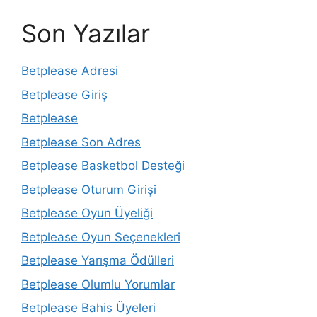
Son Yazılar
Betplease Adresi
Betplease Giriş
Betplease
Betplease Son Adres
Betplease Basketbol Desteği
Betplease Oturum Girişi
Betplease Oyun Üyeliği
Betplease Oyun Seçenekleri
Betplease Yarışma Ödülleri
Betplease Olumlu Yorumlar
Betplease Bahis Üyeleri