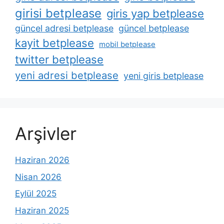
girisi betplease
giris yap betplease
güncel adresi betplease
güncel betplease
kayit betplease
mobil betplease
twitter betplease
yeni adresi betplease
yeni giris betplease
Arşivler
Haziran 2026
Nisan 2026
Eylül 2025
Haziran 2025