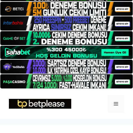
İçeriğe
atla
Menü