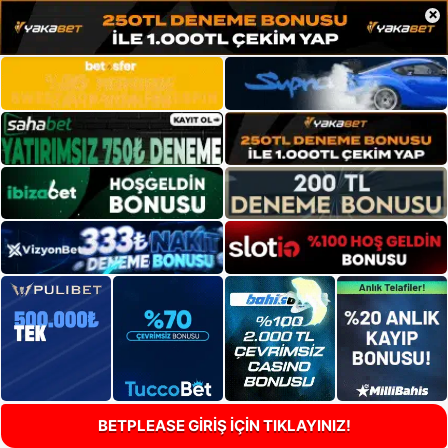
×
BETPLEASE GİRİŞ İÇİN TIKLAYINIZ!