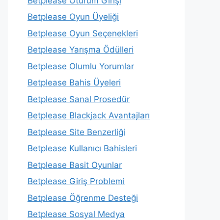
Betplease Oturum Girişi
Betplease Oyun Üyeliği
Betplease Oyun Seçenekleri
Betplease Yarışma Ödülleri
Betplease Olumlu Yorumlar
Betplease Bahis Üyeleri
Betplease Sanal Prosedür
Betplease Blackjack Avantajları
Betplease Site Benzerliği
Betplease Kullanıcı Bahisleri
Betplease Basit Oyunlar
Betplease Giriş Problemi
Betplease Öğrenme Desteği
Betplease Sosyal Medya