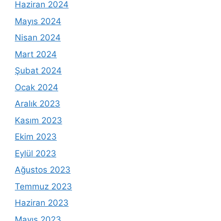
Haziran 2024
Mayıs 2024
Nisan 2024
Mart 2024
Şubat 2024
Ocak 2024
Aralık 2023
Kasım 2023
Ekim 2023
Eylül 2023
Ağustos 2023
Temmuz 2023
Haziran 2023
Mayıs 2023