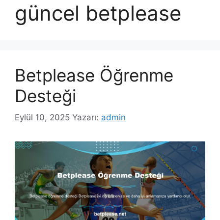
güncel betplease
Betplease Öğrenme
Desteği
Eylül 10, 2025
Yazarı:
admin