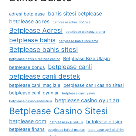
bahis sitesi betplease
adresi betplease
betplease adres
betplease adres doğrula
Betplease Adresi
betplease alakasız arama
betplease bahis
betplease bahis i̇nceleme
Betplease bahis sitesi
Betplease Bize Ulaşın
betplease bahis sitesinde casino
betplease canli
betplease bonus
betplease canli destek
betplease canli maç izle
betplease canlı casino sitesi
betplease canlı oyunlar
betplease canlı yayın
betplease casino oyunları
betplease casino endüstrisi
Betplease Casino Sitesi
betplease com
betplease erişim
betplease ekşi sözlük
betplease finans
betplease futbol maçları
betplease geri bildirim