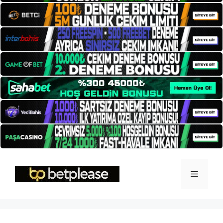
İçeriğe
atla
Menü