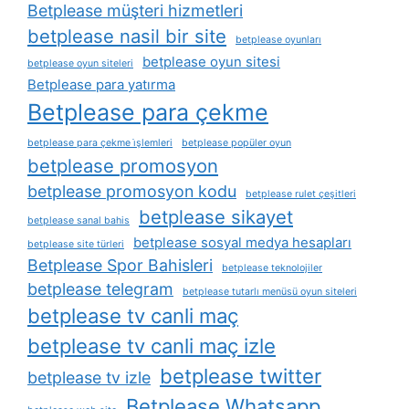
Betplease müşteri hizmetleri
betplease nasil bir site
betplease oyunları
betplease oyun sitesi
betplease oyun siteleri
Betplease para yatırma
Betplease para çekme
betplease para çekme i̇şlemleri
betplease popüler oyun
betplease promosyon
betplease promosyon kodu
betplease rulet çeşitleri
betplease sikayet
betplease sanal bahis
betplease sosyal medya hesapları
betplease site türleri
Betplease Spor Bahisleri
betplease teknolojiler
betplease telegram
betplease tutarlı menüsü oyun siteleri
betplease tv canli maç
betplease tv canli maç izle
betplease twitter
betplease tv izle
Betplease Whatsapp