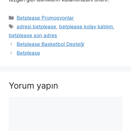
Kategoriler
Betplease Promosyonlar
Etiketler
adresi betplease
,
betplease kolay katılım
,
betplease son adres
Betplease Basketbol Desteği
Betplease
Yorum yapın
Yorum