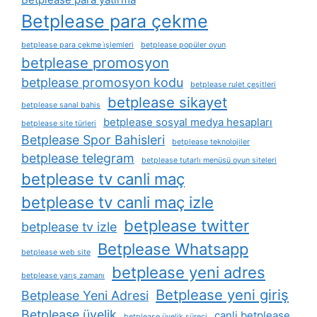
Betplease para çekme
betplease para çekme i̇şlemleri
betplease popüler oyun
betplease promosyon
betplease promosyon kodu
betplease rulet çeşitleri
betplease sikayet
betplease sanal bahis
betplease sosyal medya hesapları
betplease site türleri
Betplease Spor Bahisleri
betplease teknolojiler
betplease telegram
betplease tutarlı menüsü oyun siteleri
betplease tv canli maç
betplease tv canli maç izle
betplease twitter
betplease tv izle
Betplease Whatsapp
betplease web site
betplease yeni adres
betplease yarış zamanı
Betplease yeni giriş
Betplease Yeni Adresi
Betplease üyelik
canli betplease
betplease üyelik süreci