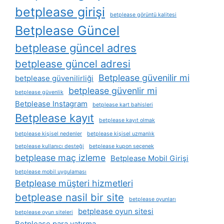
betplease girişi
betplease görüntü kalitesi
Betplease Güncel
betplease güncel adres
betplease güncel adresi
Betplease güvenilir mi
betplease güvenilirliği
betplease güvenlir mi
betplease güvenlik
Betplease Instagram
betplease kart bahisleri
Betplease kayıt
betplease kayıt olmak
betplease kişisel nedenler
betplease kişisel uzmanlık
betplease kullanıcı desteği
betplease kupon seçenek
betplease maç izleme
Betplease Mobil Girişi
betplease mobil uygulaması
Betplease müşteri hizmetleri
betplease nasil bir site
betplease oyunları
betplease oyun sitesi
betplease oyun siteleri
Betplease para yatırma