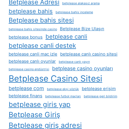
Betplease Adresi
betplease alakasız arama
betplease bahis
betplease bahis i̇nceleme
Betplease bahis sitesi
Betplease Bize Ulaşın
betplease bahis sitesinde casino
betplease canli
betplease bonus
betplease canli destek
betplease canli maç izle
betplease canlı casino sitesi
betplease canlı oyunlar
betplease canlı yayın
betplease casino oyunları
betplease casino endüstrisi
Betplease Casino Sitesi
betplease com
betplease erişim
betplease ekşi sözlük
betplease finans
betplease futbol maçları
betplease geri bildirim
betplease giris yap
Betplease Giriş
Betplease giriş adresi