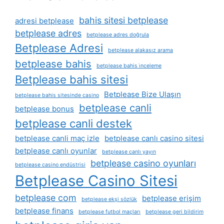
bahis sitesi betplease
adresi betplease
betplease adres
betplease adres doğrula
Betplease Adresi
betplease alakasız arama
betplease bahis
betplease bahis i̇nceleme
Betplease bahis sitesi
Betplease Bize Ulaşın
betplease bahis sitesinde casino
betplease canli
betplease bonus
betplease canli destek
betplease canli maç izle
betplease canlı casino sitesi
betplease canlı oyunlar
betplease canlı yayın
betplease casino oyunları
betplease casino endüstrisi
Betplease Casino Sitesi
betplease com
betplease erişim
betplease ekşi sözlük
betplease finans
betplease futbol maçları
betplease geri bildirim