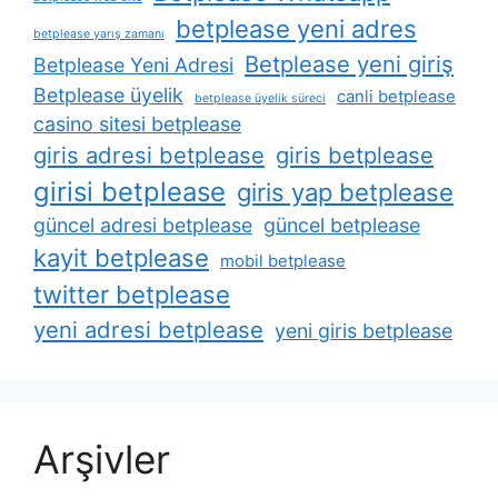
betplease yeni adres
betplease yarış zamanı
Betplease yeni giriş
Betplease Yeni Adresi
Betplease üyelik
canli betplease
betplease üyelik süreci
casino sitesi betplease
giris adresi betplease
giris betplease
girisi betplease
giris yap betplease
güncel adresi betplease
güncel betplease
kayit betplease
mobil betplease
twitter betplease
yeni adresi betplease
yeni giris betplease
Arşivler