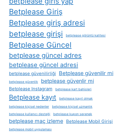
betplease giris yap
Betplease Giriş
Betplease giriş adresi
betplease girişi
betplease görüntü kalitesi
Betplease Güncel
betplease güncel adres
betplease güncel adresi
Betplease güvenilir mi
betplease güvenilirliği
betplease güvenlir mi
betplease güvenlik
Betplease Instagram
betplease kart bahisleri
Betplease kayıt
betplease kayıt olmak
betplease kişisel nedenler
betplease kişisel uzmanlık
betplease kullanıcı desteği
betplease kupon seçenek
betplease maç izleme
Betplease Mobil Girişi
betplease mobil uygulaması