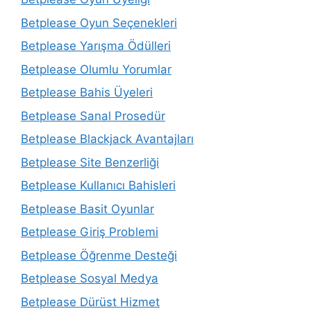
Betplease Oyun Seçenekleri
Betplease Yarışma Ödülleri
Betplease Olumlu Yorumlar
Betplease Bahis Üyeleri
Betplease Sanal Prosedür
Betplease Blackjack Avantajları
Betplease Site Benzerliği
Betplease Kullanıcı Bahisleri
Betplease Basit Oyunlar
Betplease Giriş Problemi
Betplease Öğrenme Desteği
Betplease Sosyal Medya
Betplease Dürüst Hizmet