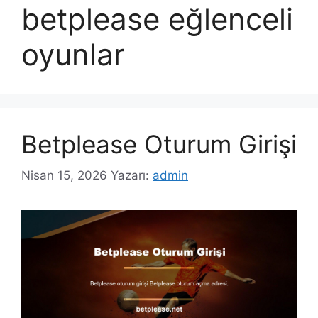
betplease eğlenceli
oyunlar
Betplease Oturum Girişi
Nisan 15, 2026
Yazarı:
admin