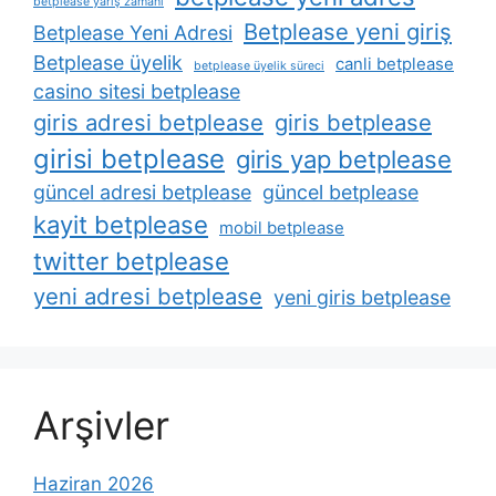
betplease yarış zamanı
Betplease yeni giriş
Betplease Yeni Adresi
Betplease üyelik
canli betplease
betplease üyelik süreci
casino sitesi betplease
giris adresi betplease
giris betplease
girisi betplease
giris yap betplease
güncel adresi betplease
güncel betplease
kayit betplease
mobil betplease
twitter betplease
yeni adresi betplease
yeni giris betplease
Arşivler
Haziran 2026