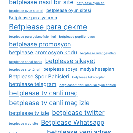
betplease nasil bir site
betplease oyunları
betplease oyun sitesi
betplease oyun siteleri
Betplease para yatırma
Betplease para çekme
betplease para çekme i̇şlemleri
betplease popüler oyun
betplease promosyon
betplease promosyon kodu
betplease rulet çeşitleri
betplease sikayet
betplease sanal bahis
betplease sosyal medya hesapları
betplease site türleri
Betplease Spor Bahisleri
betplease teknolojiler
betplease telegram
betplease tutarlı menüsü oyun siteleri
betplease tv canli maç
betplease tv canli maç izle
betplease twitter
betplease tv izle
Betplease Whatsapp
betplease web site
betplease yeni adres