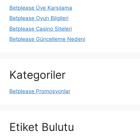
Betplease Üye Karşılama
Betplease Oyun Bilgileri
Betplease Casino Siteleri
Betplease Güncelleme Nedeni
Kategoriler
Betplease Promosyonlar
Etiket Bulutu