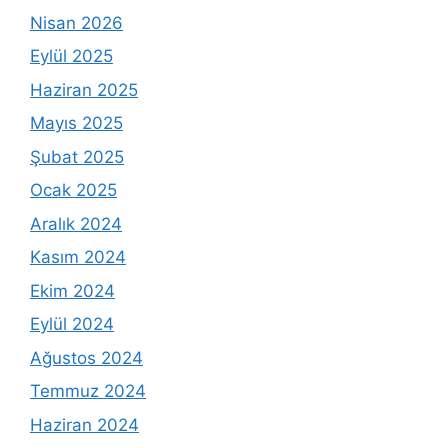
Nisan 2026
Eylül 2025
Haziran 2025
Mayıs 2025
Şubat 2025
Ocak 2025
Aralık 2024
Kasım 2024
Ekim 2024
Eylül 2024
Ağustos 2024
Temmuz 2024
Haziran 2024