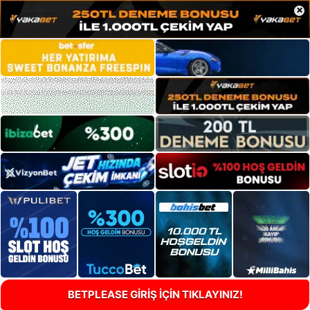
×
BETPLEASE GİRİŞ İÇİN TIKLAYINIZ!