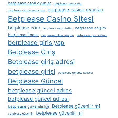
betplease canlı oyunlar
betplease canlı yayın
betplease casino oyunları
betplease casino endüstrisi
Betplease Casino Sitesi
betplease com
betplease erişim
betplease ekşi sözlük
betplease finans
betplease futbol maçları
betplease geri bildirim
betplease giris yap
Betplease Giriş
Betplease giriş adresi
betplease girişi
betplease görüntü kalitesi
Betplease Güncel
betplease güncel adres
betplease güncel adresi
Betplease güvenilir mi
betplease güvenilirliği
betplease güvenlir mi
betplease güvenlik