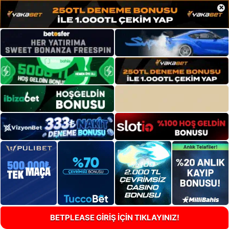
×
BETPLEASE GİRİŞ İÇİN TIKLAYINIZ!