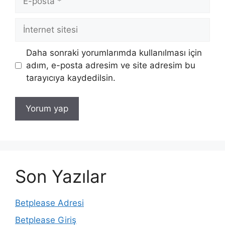
posta
İnternet
sitesi
Daha sonraki yorumlarımda kullanılması için
adım, e-posta adresim ve site adresim bu
tarayıcıya kaydedilsin.
Son Yazılar
Betplease Adresi
Betplease Giriş