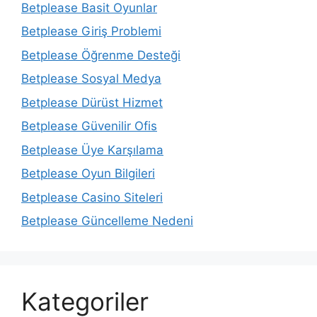
Betplease Basit Oyunlar
Betplease Giriş Problemi
Betplease Öğrenme Desteği
Betplease Sosyal Medya
Betplease Dürüst Hizmet
Betplease Güvenilir Ofis
Betplease Üye Karşılama
Betplease Oyun Bilgileri
Betplease Casino Siteleri
Betplease Güncelleme Nedeni
Kategoriler