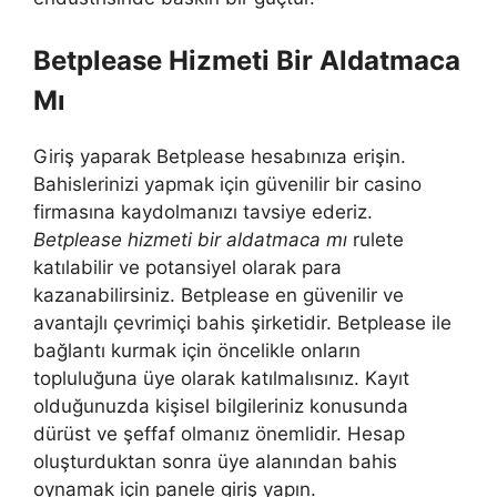
Betplease Hizmeti Bir Aldatmaca
Mı
Giriş yaparak Betplease hesabınıza erişin.
Bahislerinizi yapmak için güvenilir bir casino
firmasına kaydolmanızı tavsiye ederiz.
Betplease hizmeti bir aldatmaca mı
rulete
katılabilir ve potansiyel olarak para
kazanabilirsiniz. Betplease en güvenilir ve
avantajlı çevrimiçi bahis şirketidir. Betplease ile
bağlantı kurmak için öncelikle onların
topluluğuna üye olarak katılmalısınız. Kayıt
olduğunuzda kişisel bilgileriniz konusunda
dürüst ve şeffaf olmanız önemlidir. Hesap
oluşturduktan sonra üye alanından bahis
oynamak için panele giriş yapın.