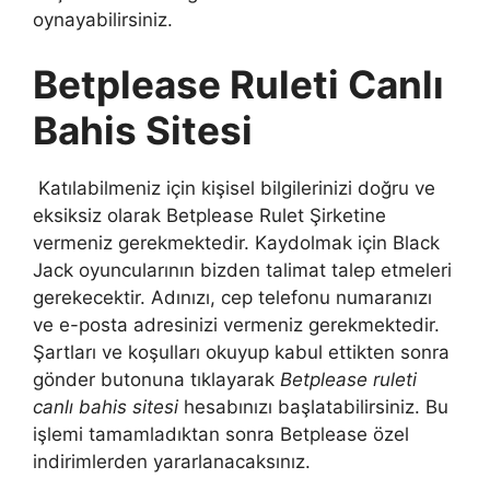
oynayabilirsiniz.
Betplease Ruleti Canlı
Bahis Sitesi
Katılabilmeniz için kişisel bilgilerinizi doğru ve
eksiksiz olarak Betplease Rulet Şirketine
vermeniz gerekmektedir. Kaydolmak için Black
Jack oyuncularının bizden talimat talep etmeleri
gerekecektir. Adınızı, cep telefonu numaranızı
ve e-posta adresinizi vermeniz gerekmektedir.
Şartları ve koşulları okuyup kabul ettikten sonra
gönder butonuna tıklayarak
Betplease ruleti
canlı bahis sitesi
hesabınızı başlatabilirsiniz. Bu
işlemi tamamladıktan sonra Betplease özel
indirimlerden yararlanacaksınız.