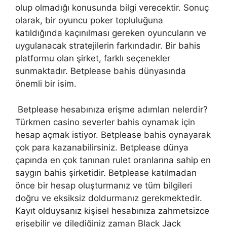
olup olmadığı konusunda bilgi verecektir. Sonuç
olarak, bir oyuncu poker topluluğuna
katıldığında kaçınılması gereken oyuncuların ve
uygulanacak stratejilerin farkındadır. Bir bahis
platformu olan şirket, farklı seçenekler
sunmaktadır. Betplease bahis dünyasında
önemli bir isim.
Betplease hesabınıza erişme adımları nelerdir?
Türkmen casino severler bahis oynamak için
hesap açmak istiyor. Betplease bahis oynayarak
çok para kazanabilirsiniz. Betplease dünya
çapında en çok tanınan rulet oranlarına sahip en
saygın bahis şirketidir. Betplease katılmadan
önce bir hesap oluşturmanız ve tüm bilgileri
doğru ve eksiksiz doldurmanız gerekmektedir.
Kayıt olduysanız kişisel hesabınıza zahmetsizce
erişebilir ve dilediğiniz zaman Black Jack