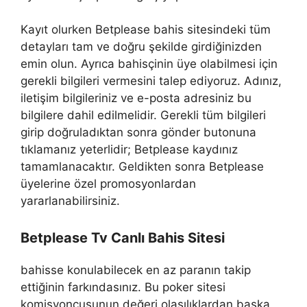
Kayıt olurken Betplease bahis sitesindeki tüm
detayları tam ve doğru şekilde girdiğinizden
emin olun. Ayrıca bahisçinin üye olabilmesi için
gerekli bilgileri vermesini talep ediyoruz. Adınız,
iletişim bilgileriniz ve e-posta adresiniz bu
bilgilere dahil edilmelidir. Gerekli tüm bilgileri
girip doğruladıktan sonra gönder butonuna
tıklamanız yeterlidir; Betplease kaydınız
tamamlanacaktır. Geldikten sonra Betplease
üyelerine özel promosyonlardan
yararlanabilirsiniz.
Betplease Tv Canlı Bahis Sitesi
bahisse konulabilecek en az paranın takip
ettiğinin farkındasınız. Bu poker sitesi
komisyoncusunun değeri olasılıklardan başka