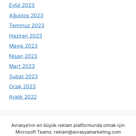
Eylül 2023
Ağustos 2023
Temmuz 2023
Haziran 2023
Mayıs 2023
Nisan 2023
Mart 2023
Şubat 2023
Ocak 2023
Aralık 2022
Avrasya'nın en büyük reklam platformunda olmak için
Microsoft Teams:
reklam@avrasyamarketing.com