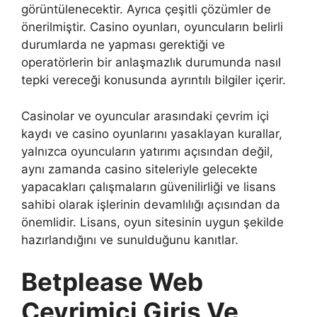
görüntülenecektir. Ayrıca çeşitli çözümler de
önerilmiştir. Casino oyunları, oyuncuların belirli
durumlarda ne yapması gerektiği ve
operatörlerin bir anlaşmazlık durumunda nasıl
tepki vereceği konusunda ayrıntılı bilgiler içerir.
Casinolar ve oyuncular arasındaki çevrim içi
kaydı ve casino oyunlarını yasaklayan kurallar,
yalnızca oyuncuların yatırımı açısından değil,
aynı zamanda casino siteleriyle gelecekte
yapacakları çalışmaların güvenilirliği ve lisans
sahibi olarak işlerinin devamlılığı açısından da
önemlidir. Lisans, oyun sitesinin uygun şekilde
hazırlandığını ve sunulduğunu kanıtlar.
Betplease Web
Çevrimiçi Giriş Ve