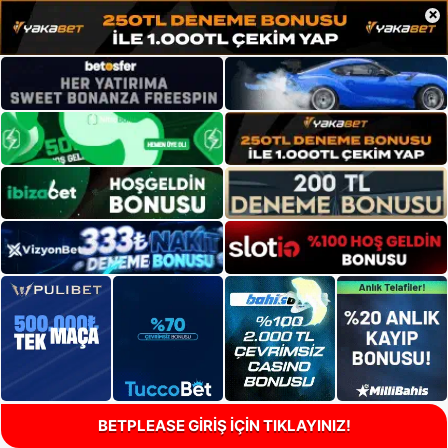
×
BETPLEASE GİRİŞ İÇİN TIKLAYINIZ!