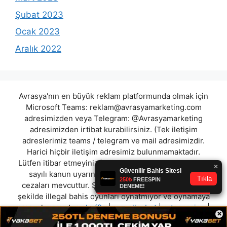
Şubat 2023
Ocak 2023
Aralık 2022
Avrasya'nın en büyük reklam platformunda olmak için
Microsoft Teams:
reklam@avrasyamarketing.com
adresimizden veya Telegram: @Avrasyamarketing
adresimizden irtibat kurabilirsiniz. (Tek iletişim
adreslerimiz teams / telegram ve mail adresimizdir.
Harici hiçbir iletişim adresimiz bulunmamaktadır.
Lütfen itibar etmeyiniz.) Türkiye yasalarına göre 7258
sayılı kanun uyarınca yasa dışı bahis oynamanın
cezaları mevcuttur. Şu an bulunduğunuz site hiç bir
şekilde illegal bahis oyunları oynatmıyor ve oynamaya
aracı olmuyordur.
shuffle
|
macellanbet
|
artoscasino
|
×
forscasino
|
royalvip
|
ikimisli
|
şutbet
|
swissbet