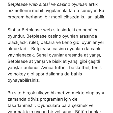
Betplease web sitesi ve casino oyunları
artık
hizmetlerini mobil uygulamalarla da sunuyor. Bu
program herhangi bir mobil cihazda kullanılabilir.
Slotlar Betplease web sitesindeki en popüler
oyundur. Betplease casino oyunları arasında
blackjack, rulet, bakara ve keno gibi oyunlar yer
almaktadır. Betplease casino oyunları da canlı
yayınlanacak. Sanal oyunlar arasında at yarışı,
Betplease at yarışı ve bisiklet yarışı gibi çeşitli
yarışlar bulunur. Ayrıca futbol, ​​basketbol, ​​tenis
ve hokey gibi spor dallarına da bahis
oynayabilirsiniz.
Bu site birçok ülkeye hizmet vermekte olup aynı
zamanda döviz programları için de
tasarlanmıştır. Oyunculara para çekmek ve
yatırmak için uygun bir yol sunar. Bütün bunlar