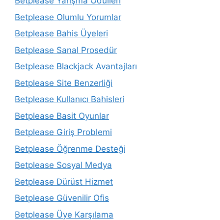
Betplease Yarışma Ödülleri
Betplease Olumlu Yorumlar
Betplease Bahis Üyeleri
Betplease Sanal Prosedür
Betplease Blackjack Avantajları
Betplease Site Benzerliği
Betplease Kullanıcı Bahisleri
Betplease Basit Oyunlar
Betplease Giriş Problemi
Betplease Öğrenme Desteği
Betplease Sosyal Medya
Betplease Dürüst Hizmet
Betplease Güvenilir Ofis
Betplease Üye Karşılama