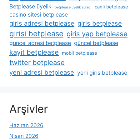
Betplease üyelik
canli betplease
betplease üyelik süreci
casino sitesi betplease
giris adresi betplease
giris betplease
girisi betplease
giris yap betplease
güncel adresi betplease
güncel betplease
kayit betplease
mobil betplease
twitter betplease
yeni adresi betplease
yeni giris betplease
Arşivler
Haziran 2026
Nisan 2026