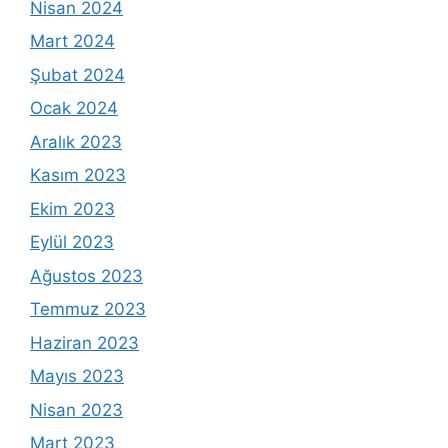
Nisan 2024
Mart 2024
Şubat 2024
Ocak 2024
Aralık 2023
Kasım 2023
Ekim 2023
Eylül 2023
Ağustos 2023
Temmuz 2023
Haziran 2023
Mayıs 2023
Nisan 2023
Mart 2023