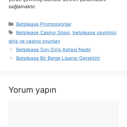
sağlamaktır.
Kategoriler
Betplease Promosyonlar
Etiketler
Betplease Casino Sitesi
,
betplease çevrimiçi
giriş ve casino oyunları
Betplease Son Giriş Adresi Nedir
Betplease Bir Belge Lisansı Gerektirir
Yorum yapın
Yorum