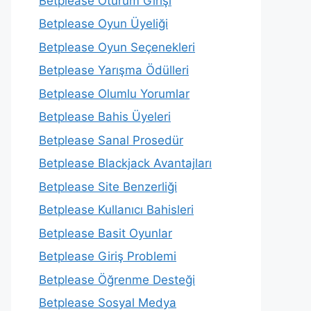
Betplease Oturum Girişi
Betplease Oyun Üyeliği
Betplease Oyun Seçenekleri
Betplease Yarışma Ödülleri
Betplease Olumlu Yorumlar
Betplease Bahis Üyeleri
Betplease Sanal Prosedür
Betplease Blackjack Avantajları
Betplease Site Benzerliği
Betplease Kullanıcı Bahisleri
Betplease Basit Oyunlar
Betplease Giriş Problemi
Betplease Öğrenme Desteği
Betplease Sosyal Medya