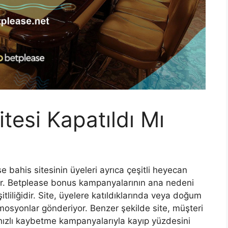
tesi Kapatıldı Mı
e bahis sitesinin üyeleri ayrıca çeşitli heyecan
ler. Betplease bonus kampanyalarının ana nedeni
liliğidir. Site, üyelere katıldıklarında veya doğum
mosyonlar gönderiyor. Benzer şekilde site, müşteri
 hızlı kaybetme kampanyalarıyla kayıp yüzdesini