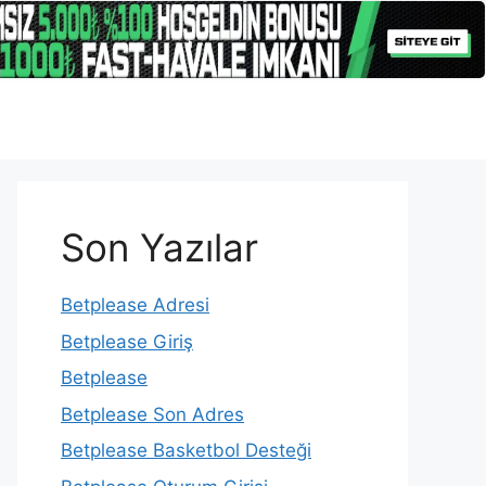
Son Yazılar
Betplease Adresi
Betplease Giriş
Betplease
Betplease Son Adres
Betplease Basketbol Desteği