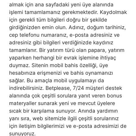
almak için ana sayfadaki yeni üye alanında
işlemi tamamlamanız gerekmektedir. Kaydolmak
için gerekli tüm bilgileri doğru bir şekilde
girdiğinizden emin olun. Adınız, doğum tarihiniz,
cep telefonu numaranız, e-posta adresiniz ve
adresiniz gibi bilgileri verdiğinizde kaydınız
tamamlanır. Bir yatırım türü olan papara, yatırım
yaparken herhangi bir evrak işlemine ihtiyaç
duymaz. Sitenin mobil bahis özelliği, üye
hesabınıza erişmenizi ve bahis oynamanızı
sağlar. Bu amaçla mobil uygulamayı da
indirebilirsiniz. Betplease, 7/24 müşteri destek
alanında çok çeşitli sorulara yanıt veren bonus
materyaller sunarak yeni ve mevcut üyelere
sıcak bir karşılama sunuyor. Anında yardımın
yanı sıra, web sitemizle ilgili çeşitli sorularınız
için iletişim bilgilerimizi ve e-posta adresimizi de
sunuyoruz.