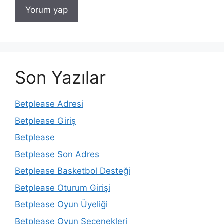
Son Yazılar
Betplease Adresi
Betplease Giriş
Betplease
Betplease Son Adres
Betplease Basketbol Desteği
Betplease Oturum Girişi
Betplease Oyun Üyeliği
Betplease Oyun Seçenekleri