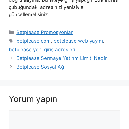
çubuğundaki adresinizi yenisiyle
güncellemelisiniz.
Kategoriler
Betplease Promosyonlar
Etiketler
betplease com
,
betplease web yayını
,
betplease yeni giriş adresleri
Betplease Sermaye Yatırım Limiti Nedir
Betplease Sosyal Ağ
Yorum yapın
Yorum