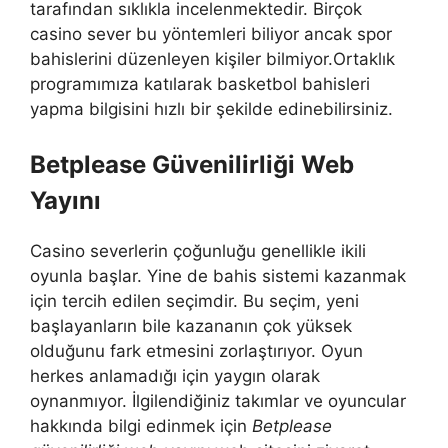
tarafından sıklıkla incelenmektedir. Birçok
casino sever bu yöntemleri biliyor ancak spor
bahislerini düzenleyen kişiler bilmiyor.Ortaklık
programımıza katılarak basketbol bahisleri
yapma bilgisini hızlı bir şekilde edinebilirsiniz.
Betplease Güvenilirliği Web
Yayını
Casino severlerin çoğunluğu genellikle ikili
oyunla başlar. Yine de bahis sistemi kazanmak
için tercih edilen seçimdir. Bu seçim, yeni
başlayanların bile kazananın çok yüksek
olduğunu fark etmesini zorlaştırıyor. Oyun
herkes anlamadığı için yaygın olarak
oynanmıyor. İlgilendiğiniz takımlar ve oyuncular
hakkında bilgi edinmek için
Betplease