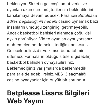
bekleniyor. Şirketin geleceği umut verici ve
oyunları uzun süre müşterilerinin beklentilerini
karşılamaya devam edecek. Para için
Betplease
adres değişikliğinin nedeni
casino oynamak bazı
insanların umduğu zenginliği getirmeyebilir.
Ancak basketbol bahisleri alanında çoğu kişi
aykırı görünüyor. Video oyunları oynuyorsanız
muhtemelen ne demek istediğimi anlarsınız.
Gelecek belirsizdir ve kimse bunu tahmin
edemez. Formaların olduğu sitelere gidebilir,
basketbol bahisleri oynayabilirsiniz.
Beklemediğiniz yarışmalarda beklenmedik
paralar elde edebilirsiniz.MBS-3 saçmalığı
casino oynayanlar için büyük bir sorundur.
Betplease Lisans Bilgileri
Web Yayını