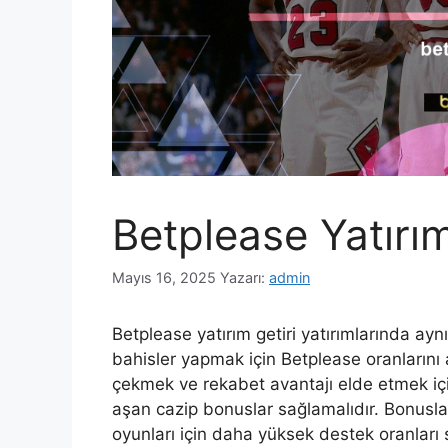
Betplease Yatırım
Mayıs 16, 2025
Yazarı:
admin
Betplease yatırım getiri yatırımlarında aynı 
bahisler yapmak için Betplease oranlarını 
çekmek ve rekabet avantajı elde etmek için,
aşan cazip bonuslar sağlamalıdır. Bonuslar
oyunları için daha yüksek destek oranları