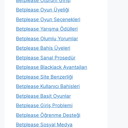
Betplease Oturum Girişi
Betplease Oyun Üyeliği
Betplease Oyun Seçenekleri
Betplease Yarışma Ödülleri
Betplease Olumlu Yorumlar
Betplease Bahis Üyeleri
Betplease Sanal Prosedür
Betplease Blackjack Avantajları
Betplease Site Benzerliği
Betplease Kullanıcı Bahisleri
Betplease Basit Oyunlar
Betplease Giriş Problemi
Betplease Öğrenme Desteği
Betplease Sosyal Medya