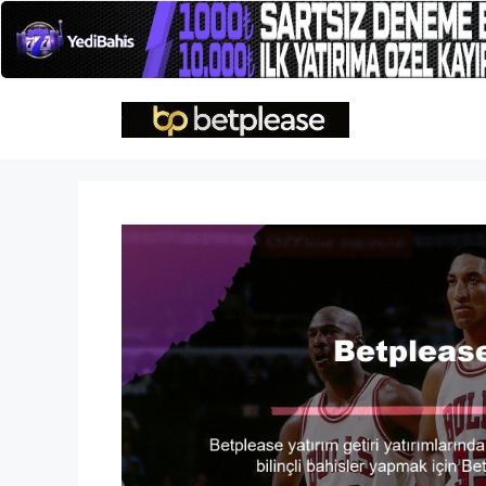
İçeriğe
atla