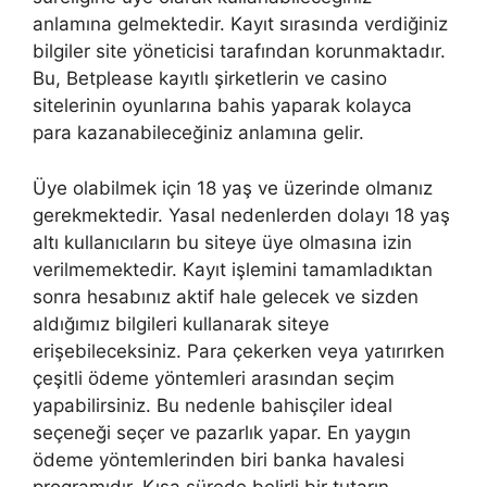
anlamına gelmektedir. Kayıt sırasında verdiğiniz
bilgiler site yöneticisi tarafından korunmaktadır.
Bu, Betplease kayıtlı şirketlerin ve casino
sitelerinin oyunlarına bahis yaparak kolayca
para kazanabileceğiniz anlamına gelir.
Üye olabilmek için 18 yaş ve üzerinde olmanız
gerekmektedir. Yasal nedenlerden dolayı 18 yaş
altı kullanıcıların bu siteye üye olmasına izin
verilmemektedir. Kayıt işlemini tamamladıktan
sonra hesabınız aktif hale gelecek ve sizden
aldığımız bilgileri kullanarak siteye
erişebileceksiniz. Para çekerken veya yatırırken
çeşitli ödeme yöntemleri arasından seçim
yapabilirsiniz. Bu nedenle bahisçiler ideal
seçeneği seçer ve pazarlık yapar. En yaygın
ödeme yöntemlerinden biri banka havalesi
programıdır. Kısa sürede belirli bir tutarın