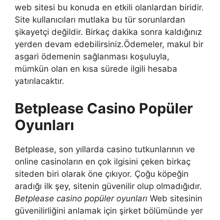
web sitesi bu konuda en etkili olanlardan biridir.
Site kullanıcıları mutlaka bu tür sorunlardan
şikayetçi değildir. Birkaç dakika sonra kaldığınız
yerden devam edebilirsiniz.Ödemeler, makul bir
asgari ödemenin sağlanması koşuluyla,
mümkün olan en kısa sürede ilgili hesaba
yatırılacaktır.
Betplease Casino Popüler
Oyunları
Betplease, son yıllarda casino tutkunlarının ve
online casinoların en çok ilgisini çeken birkaç
siteden biri olarak öne çıkıyor. Çoğu köpeğin
aradığı ilk şey, sitenin güvenilir olup olmadığıdır.
Betplease casino popüler oyunları
Web sitesinin
güvenilirliğini anlamak için şirket bölümünde yer