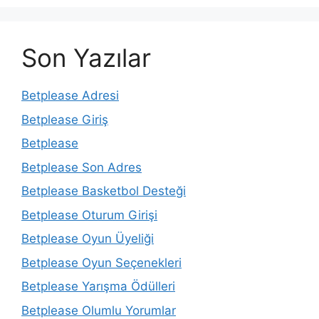
Son Yazılar
Betplease Adresi
Betplease Giriş
Betplease
Betplease Son Adres
Betplease Basketbol Desteği
Betplease Oturum Girişi
Betplease Oyun Üyeliği
Betplease Oyun Seçenekleri
Betplease Yarışma Ödülleri
Betplease Olumlu Yorumlar