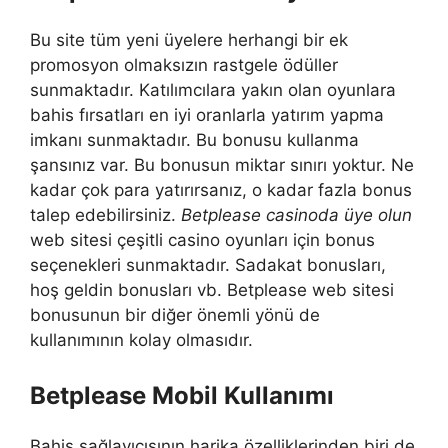
Bu site tüm yeni üyelere herhangi bir ek
promosyon olmaksızın rastgele ödüller
sunmaktadır. Katılımcılara yakın olan oyunlara
bahis fırsatları en iyi oranlarla yatırım yapma
imkanı sunmaktadır. Bu bonusu kullanma
şansınız var. Bu bonusun miktar sınırı yoktur. Ne
kadar çok para yatırırsanız, o kadar fazla bonus
talep edebilirsiniz.
Betplease casinoda üye olun
web sitesi çeşitli casino oyunları için bonus
seçenekleri sunmaktadır. Sadakat bonusları,
hoş geldin bonusları vb. Betplease web sitesi
bonusunun bir diğer önemli yönü de
kullanımının kolay olmasıdır.
Betplease Mobil Kullanımı
Bahis sağlayıcısının harika özelliklerinden biri de