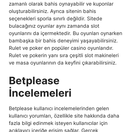
zamanlı olarak bahis oynayabilir ve kuponlar
oluşturabilirsiniz. Ayrıca sitenin bahis
seçenekleri sporla sınırlı değildir. Sitede
bulacağınız oyunlar aynı zamanda slot
oyunlarını da içermektedir. Bu oyunları oynarken
bambaşka bir bahis deneyimi yaşayabilirsiniz.
Rulet ve poker en popüler casino oyunlarıdır.
Rulet ve pokerin yanı sıra çeşitli slot makineleri
ve masa oyunlarının da keyfini çıkarabilirsiniz.
Betplease
İncelemeleri
Betplease kullanıcı incelemelerinden gelen
kullanıcı yorumları, özellikle site hakkında daha
fazla bilgi edinmek isteyen kullanıcılar için
açıklayıcı içeriğe erişim sağlar. Gerçek