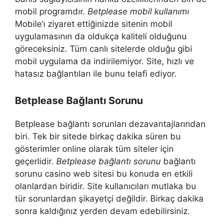
mobil programdır.
Betplease mobil kullanımı
Mobile’ı ziyaret ettiğinizde sitenin mobil
uygulamasının da oldukça kaliteli olduğunu
göreceksiniz. Tüm canlı sitelerde olduğu gibi
mobil uygulama da indirilemiyor. Site, hızlı ve
hatasız bağlantıları ile bunu telafi ediyor.
Betplease Bağlantı Sorunu
Betplease bağlantı sorunları dezavantajlarından
biri. Tek bir sitede birkaç dakika süren bu
gösterimler online olarak tüm siteler için
geçerlidir.
Betplease bağlantı sorunu
bağlantı
sorunu casino web sitesi bu konuda en etkili
olanlardan biridir. Site kullanıcıları mutlaka bu
tür sorunlardan şikayetçi değildir. Birkaç dakika
sonra kaldığınız yerden devam edebilirsiniz.