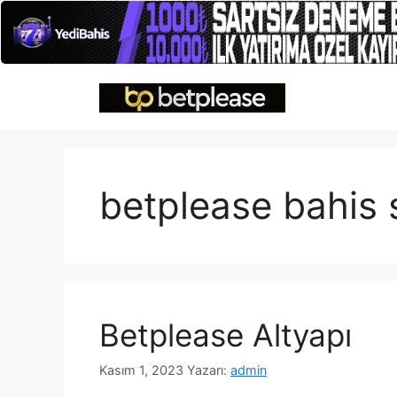
İçeriğe
atla
betplease bahis s
Betplease Altyapı
Kasım 1, 2023
Yazarı:
admin