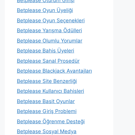
Betplease Oturum Girişi
Betplease Oyun Üyeliği
Betplease Oyun Seçenekleri
Betplease Yarışma Ödülleri
Betplease Olumlu Yorumlar
Betplease Bahis Üyeleri
Betplease Sanal Prosedür
Betplease Blackjack Avantajları
Betplease Site Benzerliği
Betplease Kullanıcı Bahisleri
Betplease Basit Oyunlar
Betplease Giriş Problemi
Betplease Öğrenme Desteği
Betplease Sosyal Medya