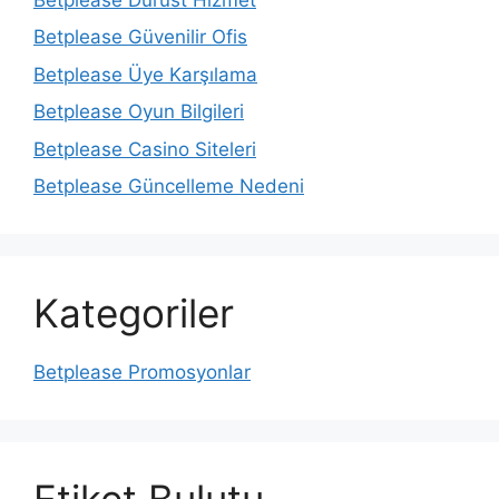
Betplease Güvenilir Ofis
Betplease Üye Karşılama
Betplease Oyun Bilgileri
Betplease Casino Siteleri
Betplease Güncelleme Nedeni
Kategoriler
Betplease Promosyonlar