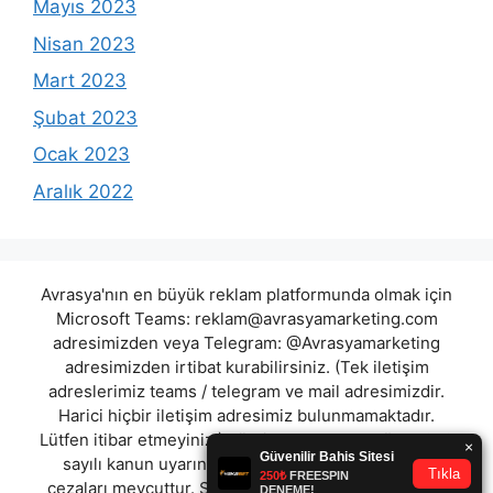
Mayıs 2023
Nisan 2023
Mart 2023
Şubat 2023
Ocak 2023
Aralık 2022
Avrasya'nın en büyük reklam platformunda olmak için
Microsoft Teams:
reklam@avrasyamarketing.com
adresimizden veya Telegram: @Avrasyamarketing
adresimizden irtibat kurabilirsiniz. (Tek iletişim
adreslerimiz teams / telegram ve mail adresimizdir.
Harici hiçbir iletişim adresimiz bulunmamaktadır.
Lütfen itibar etmeyiniz.) Türkiye yasalarına göre 7258
sayılı kanun uyarınca yasa dışı bahis oynamanın
cezaları mevcuttur. Şu an bulunduğunuz site hiç bir