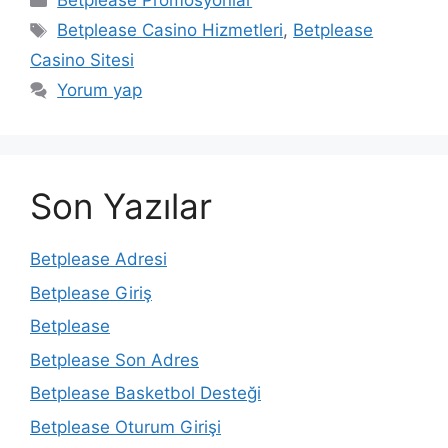
Betplease Promosyonlar
Etiketler
Betplease Casino Hizmetleri
,
Betplease
Casino Sitesi
Yorum yap
Son Yazılar
Betplease Adresi
Betplease Giriş
Betplease
Betplease Son Adres
Betplease Basketbol Desteği
Betplease Oturum Girişi