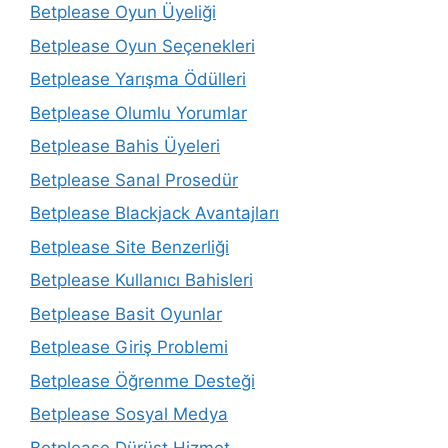
Betplease Oyun Üyeliği
Betplease Oyun Seçenekleri
Betplease Yarışma Ödülleri
Betplease Olumlu Yorumlar
Betplease Bahis Üyeleri
Betplease Sanal Prosedür
Betplease Blackjack Avantajları
Betplease Site Benzerliği
Betplease Kullanıcı Bahisleri
Betplease Basit Oyunlar
Betplease Giriş Problemi
Betplease Öğrenme Desteği
Betplease Sosyal Medya
Betplease Dürüst Hizmet