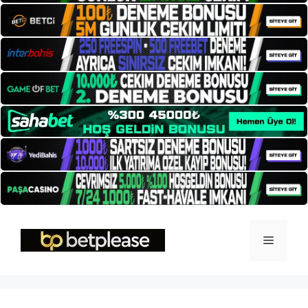
İçeriğe
atla
Menü