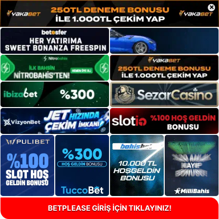
×
BETPLEASE GİRİŞ İÇİN TIKLAYINIZ!