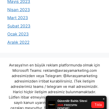
Mayıs 2023
Nisan 2023
Mart 2023
Şubat 2023
Ocak 2023
Aralık 2022
Avrasya'nın en büyük reklam platformunda olmak için
Microsoft Teams:
reklam@avrasyamarketing.com
adresimizden veya Telegram: @Avrasyamarketing
adresimizden irtibat kurabilirsiniz. (Tek iletişim
adreslerimiz teams / telegram ve mail adresimizdir.
Harici hiçbir iletişim adresimiz bulunmamaktadır.
Lütfen itibar etmeyiniz.) Türkiye yasalarına göre 7258
sayılı kanun uyarınca yasa dışı bahis oynamanın
cezaları mevcuttur. Şu an bulunduğunuz site hiç bir