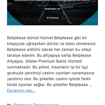
Betplease dürüst hizmet Betplease gibi bir
kitapçıyla uğraşırken dürüst ve kalıcı olmalısınız.
Betplease editörü olarak her zaman bu siteyi
tavsiye ederim. Bu altyapıya sahip Betplease
Altyapısı. Siteler Premium Bahis Hizmeti
sunmaktadır. Bu şirket, insanların iyi bir işçi
grubuyla çevrimiçi casino oyunları oynamasına
yardımcı olur. Bu şirketler casino işinde farklı
türde oyunlar sağlar. Bu şirketler Betplease …
Devamını oku…
Kategoriler