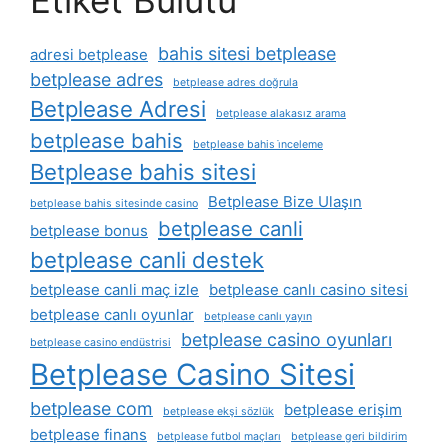
Etiket Bulutu
bahis sitesi betplease
adresi betplease
betplease adres
betplease adres doğrula
Betplease Adresi
betplease alakasız arama
betplease bahis
betplease bahis i̇nceleme
Betplease bahis sitesi
Betplease Bize Ulaşın
betplease bahis sitesinde casino
betplease canli
betplease bonus
betplease canli destek
betplease canli maç izle
betplease canlı casino sitesi
betplease canlı oyunlar
betplease canlı yayın
betplease casino oyunları
betplease casino endüstrisi
Betplease Casino Sitesi
betplease com
betplease erişim
betplease ekşi sözlük
betplease finans
betplease futbol maçları
betplease geri bildirim