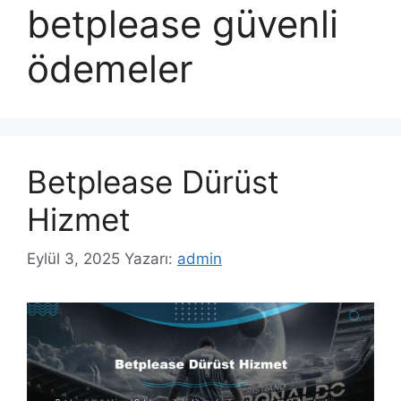
betplease güvenli
ödemeler
Betplease Dürüst
Hizmet
Eylül 3, 2025
Yazarı:
admin