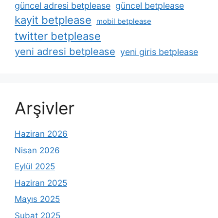
güncel adresi betplease
güncel betplease
kayit betplease
mobil betplease
twitter betplease
yeni adresi betplease
yeni giris betplease
Arşivler
Haziran 2026
Nisan 2026
Eylül 2025
Haziran 2025
Mayıs 2025
Şubat 2025