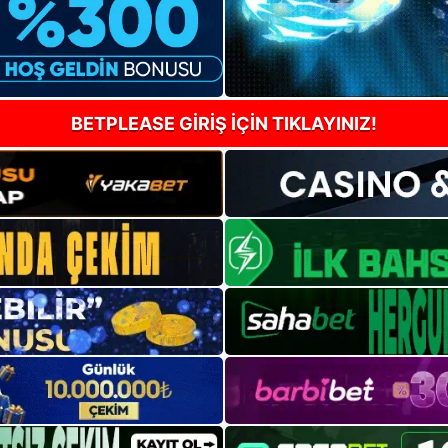
BETPLEASE GİRİŞ İÇİN TIKLAYINIZ!