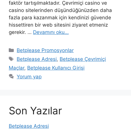
faktör tartışılmaktadır. Çevrimiçi casino ve
casino sitelerinden düşündüğünüzden daha
fazla para kazanmak için kendinizi güvende
hissettiren bir web sitesini ziyaret etmeniz
gerekir. …
Devamını oku…
Kategoriler
Betplease Promosyonlar
Etiketler
Betplease Adresi
,
Betplease Çevrimiçi
Maçlar
,
Betplease Kullanıcı Girişi
Yorum yap
Son Yazılar
Betplease Adresi