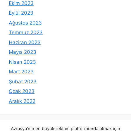
Ekim 2023
Eylül 2023
Ağustos 2023
Temmuz 2023
Haziran 2023
Mayıs 2023
Nisan 2023
Mart 2023
Şubat 2023
Ocak 2023
Aralık 2022
Avrasya'nın en büyük reklam platformunda olmak için