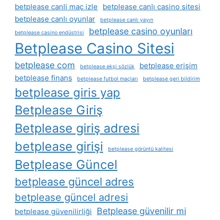
betplease canli maç izle
betplease canlı casino sitesi
betplease canlı oyunlar
betplease canlı yayın
betplease casino oyunları
betplease casino endüstrisi
Betplease Casino Sitesi
betplease com
betplease erişim
betplease ekşi sözlük
betplease finans
betplease futbol maçları
betplease geri bildirim
betplease giris yap
Betplease Giriş
Betplease giriş adresi
betplease girişi
betplease görüntü kalitesi
Betplease Güncel
betplease güncel adres
betplease güncel adresi
Betplease güvenilir mi
betplease güvenilirliği