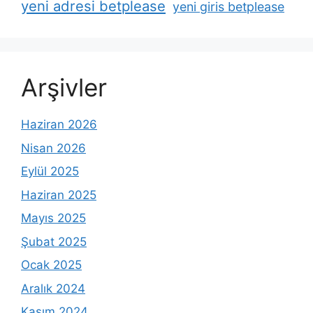
yeni adresi betplease
yeni giris betplease
Arşivler
Haziran 2026
Nisan 2026
Eylül 2025
Haziran 2025
Mayıs 2025
Şubat 2025
Ocak 2025
Aralık 2024
Kasım 2024