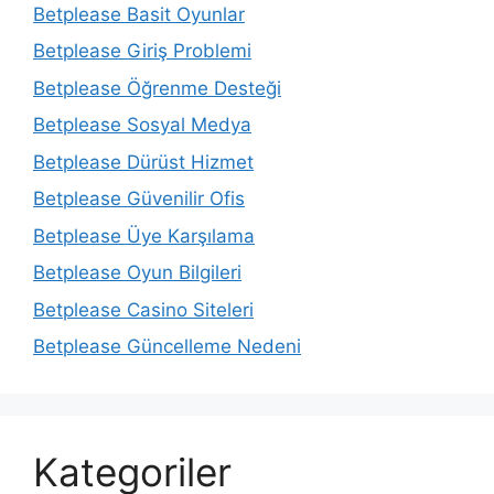
Betplease Basit Oyunlar
Betplease Giriş Problemi
Betplease Öğrenme Desteği
Betplease Sosyal Medya
Betplease Dürüst Hizmet
Betplease Güvenilir Ofis
Betplease Üye Karşılama
Betplease Oyun Bilgileri
Betplease Casino Siteleri
Betplease Güncelleme Nedeni
Kategoriler