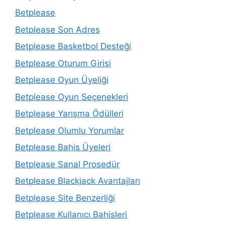
Betplease
Betplease Son Adres
Betplease Basketbol Desteği
Betplease Oturum Girişi
Betplease Oyun Üyeliği
Betplease Oyun Seçenekleri
Betplease Yarışma Ödülleri
Betplease Olumlu Yorumlar
Betplease Bahis Üyeleri
Betplease Sanal Prosedür
Betplease Blackjack Avantajları
Betplease Site Benzerliği
Betplease Kullanıcı Bahisleri