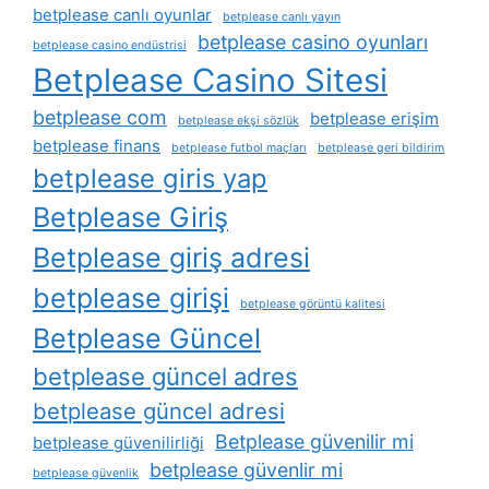
betplease canlı oyunlar
betplease canlı yayın
betplease casino oyunları
betplease casino endüstrisi
Betplease Casino Sitesi
betplease com
betplease erişim
betplease ekşi sözlük
betplease finans
betplease futbol maçları
betplease geri bildirim
betplease giris yap
Betplease Giriş
Betplease giriş adresi
betplease girişi
betplease görüntü kalitesi
Betplease Güncel
betplease güncel adres
betplease güncel adresi
Betplease güvenilir mi
betplease güvenilirliği
betplease güvenlir mi
betplease güvenlik