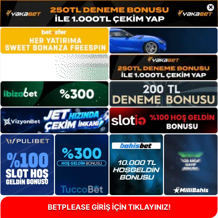
×
BETPLEASE GİRİŞ İÇİN TIKLAYINIZ!