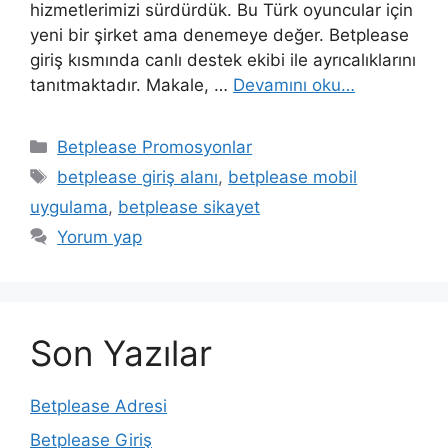
hizmetlerimizi sürdürdük. Bu Türk oyuncular için
yeni bir şirket ama denemeye değer. Betplease
giriş kısmında canlı destek ekibi ile ayrıcalıklarını
tanıtmaktadır. Makale, …
Devamını oku…
Kategoriler
Betplease Promosyonlar
Etiketler
betplease giriş alanı
,
betplease mobil
uygulama
,
betplease sikayet
Yorum yap
Son Yazılar
Betplease Adresi
Betplease Giriş