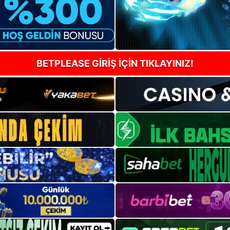
BETPLEASE GİRİŞ İÇİN TIKLAYINIZ!