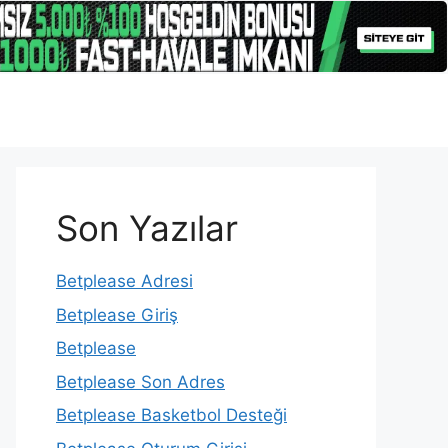
Son Yazılar
Betplease Adresi
Betplease Giriş
Betplease
Betplease Son Adres
Betplease Basketbol Desteği