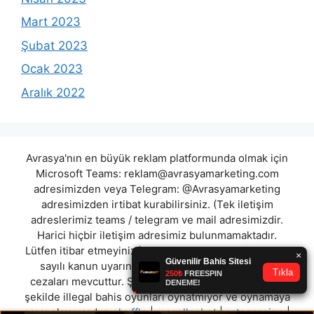
Mart 2023
Şubat 2023
Ocak 2023
Aralık 2022
Avrasya'nın en büyük reklam platformunda olmak için
Microsoft Teams:
reklam@avrasyamarketing.com
adresimizden veya Telegram: @Avrasyamarketing
adresimizden irtibat kurabilirsiniz. (Tek iletişim
adreslerimiz teams / telegram ve mail adresimizdir.
Harici hiçbir iletişim adresimiz bulunmamaktadır.
Lütfen itibar etmeyiniz.) Türkiye yasalarına göre 7258
sayılı kanun uyarınca yasa dışı bahis oynamanın
cezaları mevcuttur. Şu an bulunduğunuz site hiç bir
şekilde illegal bahis oyunları oynatmıyor ve oynamaya
aracı olmuyordur.
shuffle
|
macellanbet
|
artoscasino
|