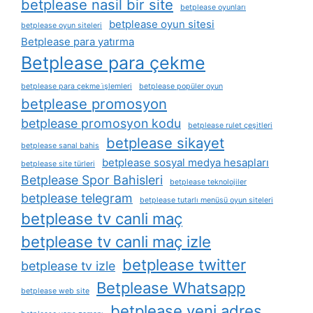
betplease nasil bir site
betplease oyunları
betplease oyun sitesi
betplease oyun siteleri
Betplease para yatırma
Betplease para çekme
betplease para çekme i̇şlemleri
betplease popüler oyun
betplease promosyon
betplease promosyon kodu
betplease rulet çeşitleri
betplease sikayet
betplease sanal bahis
betplease sosyal medya hesapları
betplease site türleri
Betplease Spor Bahisleri
betplease teknolojiler
betplease telegram
betplease tutarlı menüsü oyun siteleri
betplease tv canli maç
betplease tv canli maç izle
betplease twitter
betplease tv izle
Betplease Whatsapp
betplease web site
betplease yeni adres