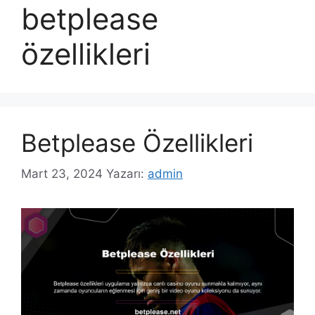
betplease
özellikleri
Betplease Özellikleri
Mart 23, 2024
Yazarı:
admin