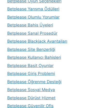
Betplease Oyun Seçenekleri
Betplease Yarışma Ödülleri
Betplease Olumlu Yorumlar
Betplease Bahis Üyeleri
Betplease Sanal Prosedür
Betplease Blackjack Avantajları
Betplease Site Benzerliği
Betplease Kullanıcı Bahisleri
Betplease Basit Oyunlar
Betplease Giriş Problemi
Betplease Öğrenme Desteği
Betplease Sosyal Medya
Betplease Dürüst Hizmet
Betplease Güvenilir Ofis