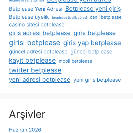
betplease yarış zamanı
Betplease yeni giriş
Betplease Yeni Adresi
Betplease üyelik
canli betplease
betplease üyelik süreci
casino sitesi betplease
giris adresi betplease
giris betplease
girisi betplease
giris yap betplease
güncel adresi betplease
güncel betplease
kayit betplease
mobil betplease
twitter betplease
yeni adresi betplease
yeni giris betplease
Arşivler
Haziran 2026