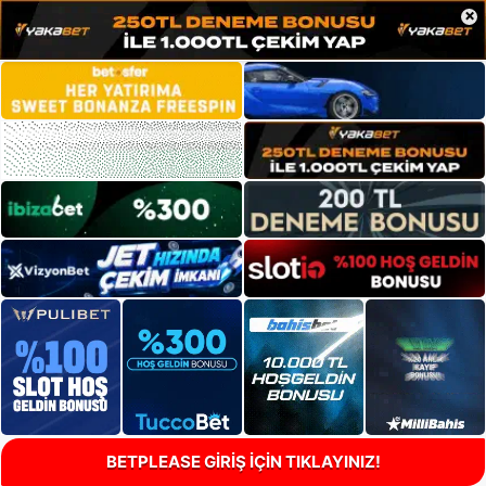
×
BETPLEASE GİRİŞ İÇİN TIKLAYINIZ!