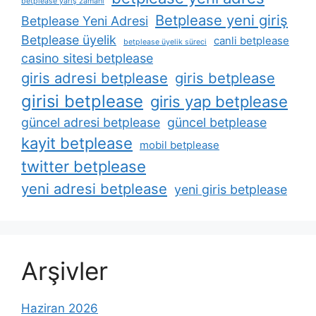
betplease yarış zamanı
Betplease yeni giriş
Betplease Yeni Adresi
Betplease üyelik
canli betplease
betplease üyelik süreci
casino sitesi betplease
giris adresi betplease
giris betplease
girisi betplease
giris yap betplease
güncel adresi betplease
güncel betplease
kayit betplease
mobil betplease
twitter betplease
yeni adresi betplease
yeni giris betplease
Arşivler
Haziran 2026