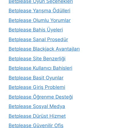
Betplease Oyun Seçenekleri
Betplease Yarışma Ödülleri
Betplease Olumlu Yorumlar
Betplease Bahis Üyeleri
Betplease Sanal Prosedür
Betplease Blackjack Avantajları
Betplease Site Benzerliği
Betplease Kullanıcı Bahisleri
Betplease Basit Oyunlar
Betplease Giriş Problemi
Betplease Öğrenme Desteği
Betplease Sosyal Medya
Betplease Dürüst Hizmet
Betplease Güvenilir Ofis