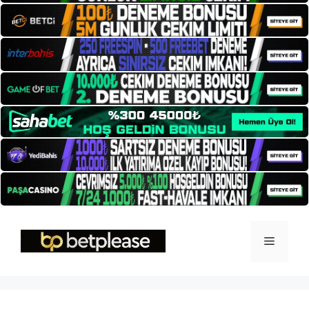
İçeriğe
atla
Menü