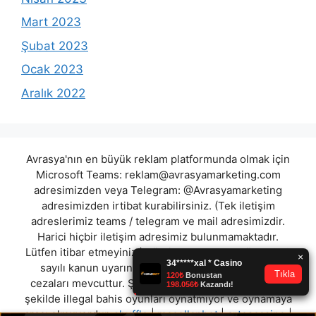
Mart 2023
Şubat 2023
Ocak 2023
Aralık 2022
Avrasya'nın en büyük reklam platformunda olmak için
Microsoft Teams:
reklam@avrasyamarketing.com
adresimizden veya Telegram: @Avrasyamarketing
adresimizden irtibat kurabilirsiniz. (Tek iletişim
adreslerimiz teams / telegram ve mail adresimizdir.
Harici hiçbir iletişim adresimiz bulunmamaktadır.
Lütfen itibar etmeyiniz.) Türkiye yasalarına göre 7258
sayılı kanun uyarınca yasa dışı bahis oynamanın
cezaları mevcuttur. Şu an bulunduğunuz site hiç bir
şekilde illegal bahis oyunları oynatmıyor ve oynamaya
aracı olmuyordur.
shuffle
|
macellanbet
|
artoscasino
|