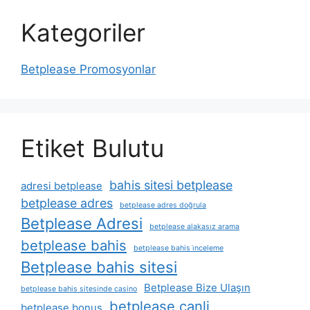
Kategoriler
Betplease Promosyonlar
Etiket Bulutu
bahis sitesi betplease
adresi betplease
betplease adres
betplease adres doğrula
Betplease Adresi
betplease alakasız arama
betplease bahis
betplease bahis i̇nceleme
Betplease bahis sitesi
Betplease Bize Ulaşın
betplease bahis sitesinde casino
betplease canli
betplease bonus