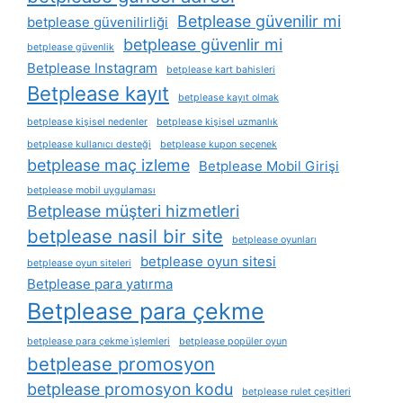
Betplease güvenilir mi
betplease güvenilirliği
betplease güvenlir mi
betplease güvenlik
Betplease Instagram
betplease kart bahisleri
Betplease kayıt
betplease kayıt olmak
betplease kişisel nedenler
betplease kişisel uzmanlık
betplease kullanıcı desteği
betplease kupon seçenek
betplease maç izleme
Betplease Mobil Girişi
betplease mobil uygulaması
Betplease müşteri hizmetleri
betplease nasil bir site
betplease oyunları
betplease oyun sitesi
betplease oyun siteleri
Betplease para yatırma
Betplease para çekme
betplease para çekme i̇şlemleri
betplease popüler oyun
betplease promosyon
betplease promosyon kodu
betplease rulet çeşitleri