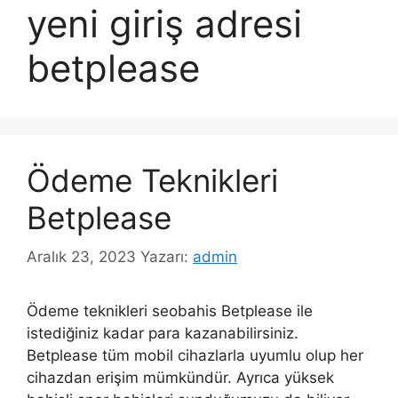
yeni giriş adresi
betplease
Ödeme Teknikleri
Betplease
Aralık 23, 2023
Yazarı:
admin
Ödeme teknikleri seobahis Betplease ile
istediğiniz kadar para kazanabilirsiniz.
Betplease tüm mobil cihazlarla uyumlu olup her
cihazdan erişim mümkündür. Ayrıca yüksek