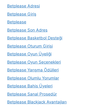
Betplease Adresi
Betplease Giriş
Betplease
Betplease Son Adres
Betplease Basketbol Desteği
Betplease Oturum Girişi
Betplease Oyun Üyeliği
Betplease Oyun Seçenekleri
Betplease Yarışma Ödülleri
Betplease Olumlu Yorumlar
Betplease Bahis Üyeleri
Betplease Sanal Prosedür
Betplease Blackjack Avantajları